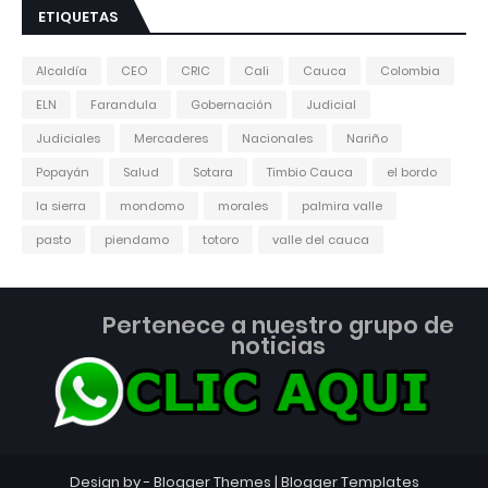
ETIQUETAS
Alcaldía
CEO
CRIC
Cali
Cauca
Colombia
ELN
Farandula
Gobernación
Judicial
Judiciales
Mercaderes
Nacionales
Nariño
Popayán
Salud
Sotara
Timbio Cauca
el bordo
la sierra
mondomo
morales
palmira valle
pasto
piendamo
totoro
valle del cauca
Pertenece a nuestro grupo de
noticias
Design by -
Blogger Themes
|
Blogger Templates