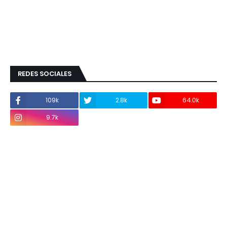
REDES SOCIALES
109k
2.8k
64.0k
9.7k