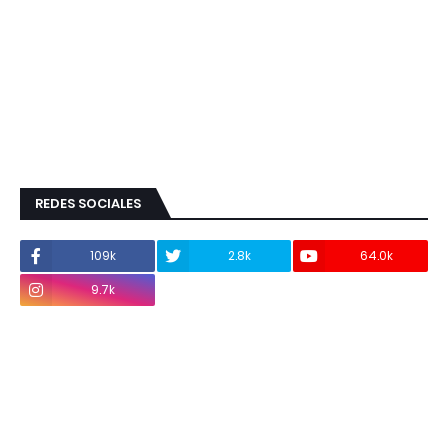
REDES SOCIALES
109k
2.8k
64.0k
9.7k