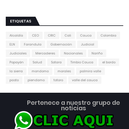
ETIQUETAS
Alcaldía
CEO
CRIC
Cali
Cauca
Colombia
ELN
Farandula
Gobernación
Judicial
Judiciales
Mercaderes
Nacionales
Nariño
Popayán
Salud
Sotara
Timbio Cauca
el bordo
la sierra
mondomo
morales
palmira valle
pasto
piendamo
totoro
valle del cauca
Pertenece a nuestro grupo de
noticias