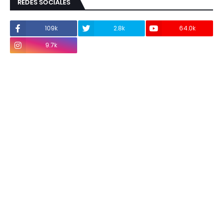
REDES SOCIALES
109k
2.8k
64.0k
9.7k