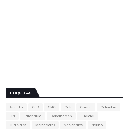
ETIQUETAS
Alcaldía
CEO
CRIC
Cali
Cauca
Colombia
ELN
Farandula
Gobernación
Judicial
Judiciales
Mercaderes
Nacionales
Nariño