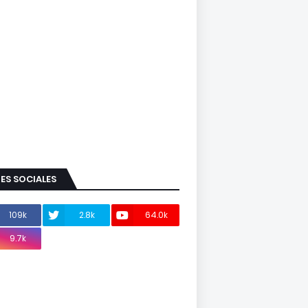
ES SOCIALES
109k
2.8k
64.0k
9.7k