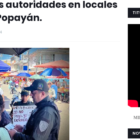
as autoridades en locales
TIT
Popayán.
24
MI
NOV