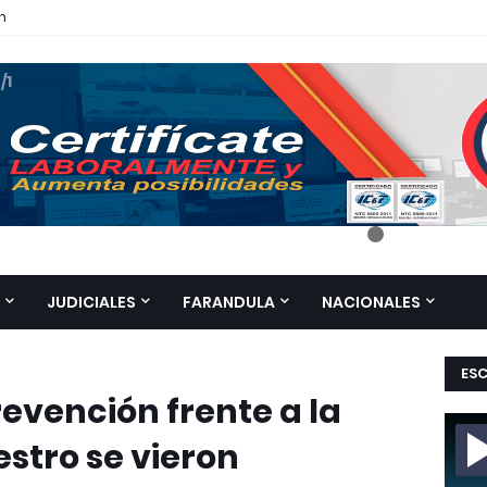
n
 /1
JUDICIALES
FARANDULA
NACIONALES
ES
vención frente a la
estro se vieron