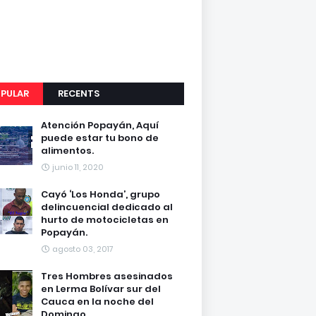
PULAR
RECENTS
Atención Popayán, Aquí
puede estar tu bono de
alimentos.
junio 11, 2020
Cayó ‘Los Honda’, grupo
delincuencial dedicado al
hurto de motocicletas en
Popayán.
agosto 03, 2017
Tres Hombres asesinados
en Lerma Bolívar sur del
Cauca en la noche del
Domingo.