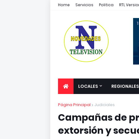
Home
Servicios
Politica
RTL Versio
1
LOCALES
REGIONALES
Página Principal
Judiciales
Campañas de pre
extorsión y secu