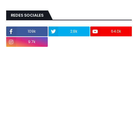
REDES SOCIALES
109k
2.8k
64.0k
9.7k