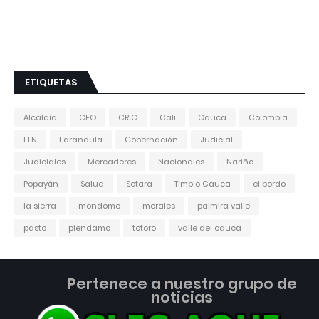
ETIQUETAS
Alcaldía
CEO
CRIC
Cali
Cauca
Colombia
ELN
Farandula
Gobernación
Judicial
Judiciales
Mercaderes
Nacionales
Nariño
Popayán
Salud
Sotara
Timbio Cauca
el bordo
la sierra
mondomo
morales
palmira valle
pasto
piendamo
totoro
valle del cauca
Pertenece a nuestro grupo de
noticias