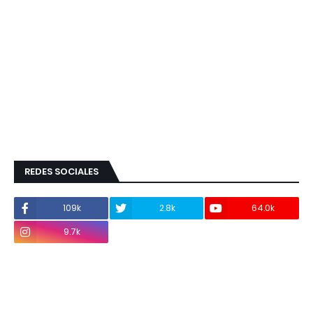
REDES SOCIALES
109k
2.8k
64.0k
9.7k