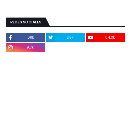
REDES SOCIALES
109k
2.8k
64.0k
9.7k