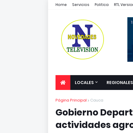
Home
Servicios
Politica
RTL Versio
1
LOCALES
REGIONALES
Página Principal
Cauca
Gobierno Depart
actividades agr