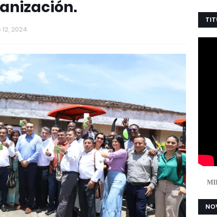
anización.
TIT
12, 2024
MI
NOV