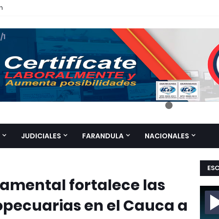
n
 /1
JUDICIALES
FARANDULA
NACIONALES
ES
amental fortalece las
opecuarias en el Cauca a