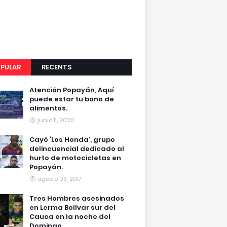
PULAR
RECENTS
Atención Popayán, Aquí
puede estar tu bono de
alimentos.
junio 11, 2020
Cayó ‘Los Honda’, grupo
delincuencial dedicado al
hurto de motocicletas en
Popayán.
agosto 03, 2017
Tres Hombres asesinados
en Lerma Bolívar sur del
Cauca en la noche del
Domingo.