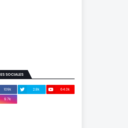
ES SOCIALES
109k
2.8k
64.0k
9.7k