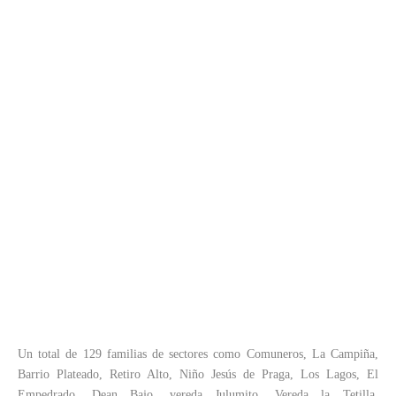
Un total de 129 familias de sectores como Comuneros, La Campiña,
Barrio Plateado, Retiro Alto, Niño Jesús de Praga, Los Lagos, El
Empedrado, Dean Bajo, vereda Julumito, Vereda la Tetilla,