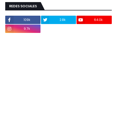
REDES SOCIALES
109k
2.8k
64.0k
9.7k