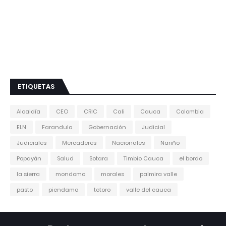
ETIQUETAS
Alcaldía
CEO
CRIC
Cali
Cauca
Colombia
ELN
Farandula
Gobernación
Judicial
Judiciales
Mercaderes
Nacionales
Nariño
Popayán
Salud
Sotara
Timbio Cauca
el bordo
la sierra
mondomo
morales
palmira valle
pasto
piendamo
totoro
valle del cauca