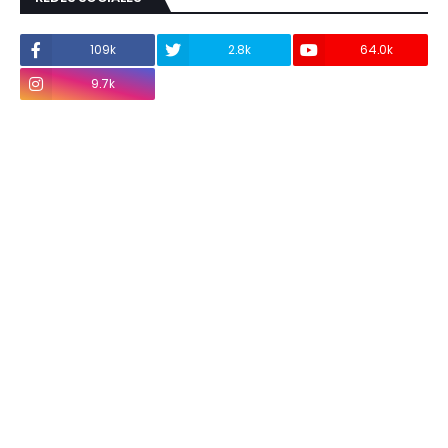
109k
2.8k
64.0k
9.7k