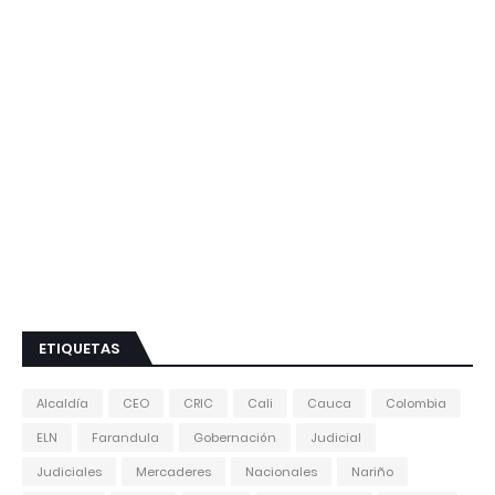
ETIQUETAS
Alcaldía
CEO
CRIC
Cali
Cauca
Colombia
ELN
Farandula
Gobernación
Judicial
Judiciales
Mercaderes
Nacionales
Nariño