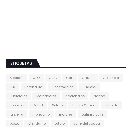
ETIQUETAS
Alcaldía
CEO
CRIC
Cali
Cauca
Colombia
ELN
Farandula
Gobernación
Judicial
Judiciales
Mercaderes
Nacionales
Nariño
Popayán
Salud
Sotara
Timbio Cauca
el bordo
la sierra
mondomo
morales
palmira valle
pasto
piendamo
totoro
valle del cauca