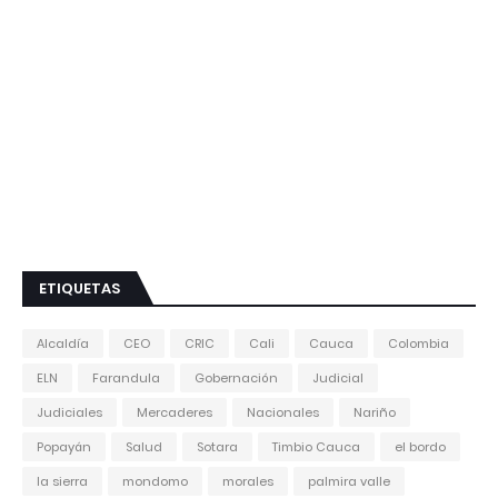
ETIQUETAS
Alcaldía
CEO
CRIC
Cali
Cauca
Colombia
ELN
Farandula
Gobernación
Judicial
Judiciales
Mercaderes
Nacionales
Nariño
Popayán
Salud
Sotara
Timbio Cauca
el bordo
la sierra
mondomo
morales
palmira valle