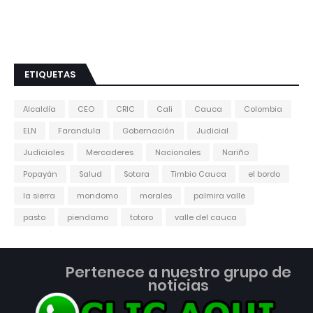
ETIQUETAS
Alcaldía
CEO
CRIC
Cali
Cauca
Colombia
ELN
Farandula
Gobernación
Judicial
Judiciales
Mercaderes
Nacionales
Nariño
Popayán
Salud
Sotara
Timbio Cauca
el bordo
la sierra
mondomo
morales
palmira valle
pasto
piendamo
totoro
valle del cauca
Pertenece a nuestro grupo de
noticias