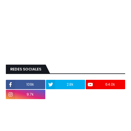
REDES SOCIALES
109k
2.8k
64.0k
9.7k