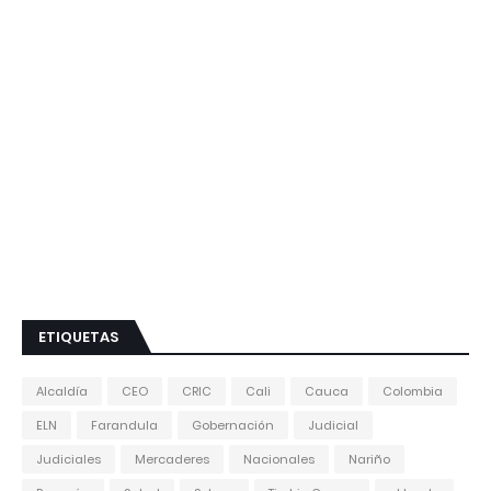
ETIQUETAS
Alcaldía
CEO
CRIC
Cali
Cauca
Colombia
ELN
Farandula
Gobernación
Judicial
Judiciales
Mercaderes
Nacionales
Nariño