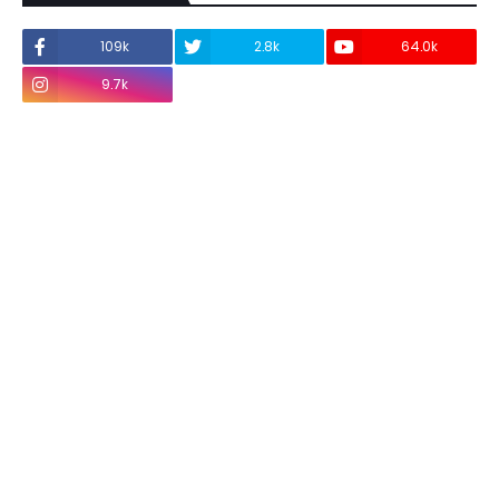
109k
2.8k
64.0k
9.7k