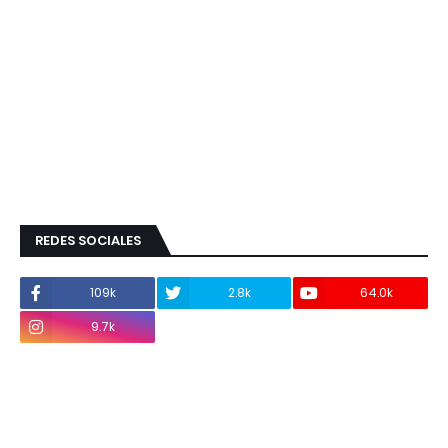
REDES SOCIALES
109k
2.8k
64.0k
9.7k