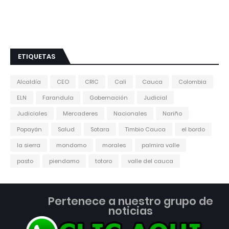
ETIQUETAS
Alcaldía
CEO
CRIC
Cali
Cauca
Colombia
ELN
Farandula
Gobernación
Judicial
Judiciales
Mercaderes
Nacionales
Nariño
Popayán
Salud
Sotara
Timbio Cauca
el bordo
la sierra
mondomo
morales
palmira valle
pasto
piendamo
totoro
valle del cauca
Pertenece a nuestro grupo de
noticias