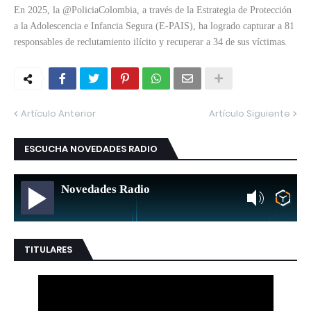
En 2025, la @PoliciaColombia, a través de la Estrategia de Protección
a la Adolescencia e Infancia Segura (E-PAIS), ha logrado capturar a 81
responsables de reclutamiento ilícito y recuperar a 34 de sus víctimas.
Artículo Anterior
Artículo Siguiente
ESCUCHA NOVEDADES RADIO
Novedades Radio
TITULARES