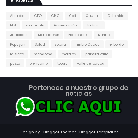
ETIQUETAS
Alcaldía
CEO
CRIC
Cali
Cauca
Colombia
ELN
Farandula
Gobernación
Judicial
Judiciales
Mercaderes
Nacionales
Nariño
Popayán
Salud
Sotara
Timbio Cauca
el bordo
la sierra
mondomo
morales
palmira valle
pasto
piendamo
totoro
valle del cauca
Pertenece a nuestro grupo de
noticias
Design by -
Blogger Themes
|
Blogger Templates