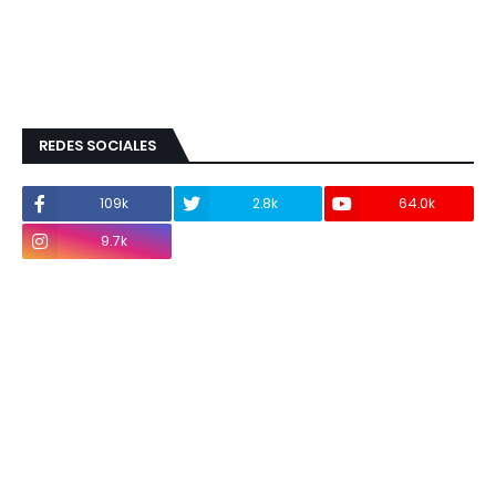
REDES SOCIALES
109k
2.8k
64.0k
9.7k