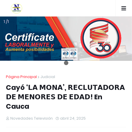
1 /1
Página Principal
Judicial
Cayó ‘𝗟𝗔 𝗠𝗢𝗡𝗔’, 𝗥𝗘𝗖𝗟𝗨𝗧𝗔𝗗𝗢𝗥𝗔
𝗗𝗘 𝗠𝗘𝗡𝗢𝗥𝗘𝗦 𝗗𝗘 𝗘𝗗𝗔𝗗! En
Cauca
Novedades Televisión
abril 24, 2025