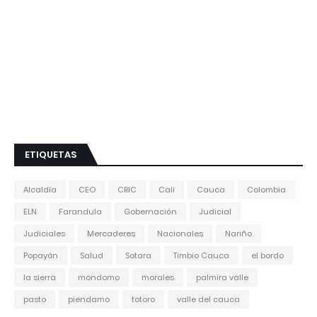
ETIQUETAS
Alcaldía
CEO
CRIC
Cali
Cauca
Colombia
ELN
Farandula
Gobernación
Judicial
Judiciales
Mercaderes
Nacionales
Nariño
Popayán
Salud
Sotara
Timbio Cauca
el bordo
la sierra
mondomo
morales
palmira valle
pasto
piendamo
totoro
valle del cauca