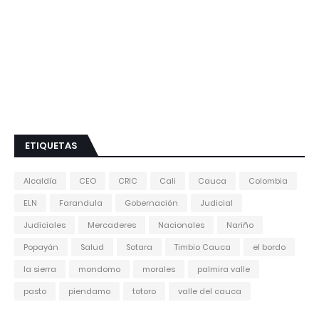
ETIQUETAS
Alcaldía
CEO
CRIC
Cali
Cauca
Colombia
ELN
Farandula
Gobernación
Judicial
Judiciales
Mercaderes
Nacionales
Nariño
Popayán
Salud
Sotara
Timbio Cauca
el bordo
la sierra
mondomo
morales
palmira valle
pasto
piendamo
totoro
valle del cauca