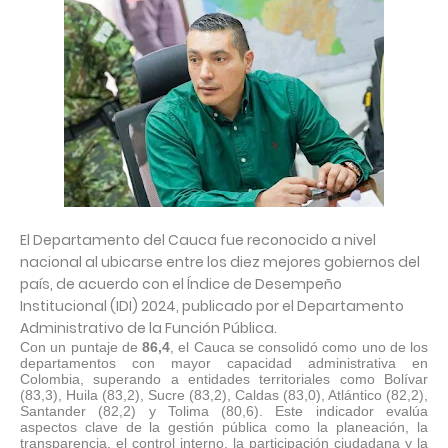
El Departamento del Cauca fue reconocido a nivel
nacional al ubicarse entre los diez mejores gobiernos del
país, de acuerdo con el Índice de Desempeño
Institucional (IDI) 2024, publicado por el Departamento
Administrativo de la Función Pública.
Con un puntaje de
86,4
, el Cauca se consolidó como uno de los
departamentos con mayor capacidad administrativa en
Colombia, superando a entidades territoriales como Bolívar
(83,3), Huila (83,2), Sucre (83,2), Caldas (83,0), Atlántico (82,2),
Santander (82,2) y Tolima (80,6). Este indicador evalúa
aspectos clave de la gestión pública como la planeación, la
transparencia, el control interno, la participación ciudadana y la