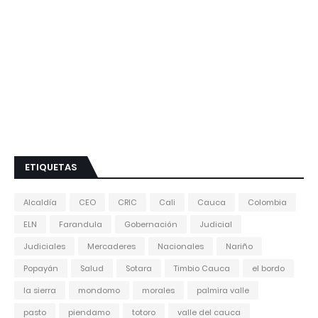
ETIQUETAS
Alcaldía
CEO
CRIC
Cali
Cauca
Colombia
ELN
Farandula
Gobernación
Judicial
Judiciales
Mercaderes
Nacionales
Nariño
Popayán
Salud
Sotara
Timbio Cauca
el bordo
la sierra
mondomo
morales
palmira valle
pasto
piendamo
totoro
valle del cauca