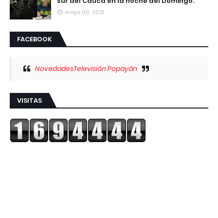
sur del Cauca en la noche del Domingo.
mayo 09, 2021
FACEBOOK
NovedadesTelevisión Popayán
VISITAS