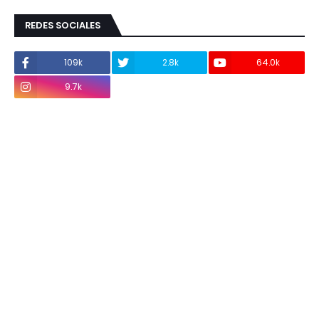
REDES SOCIALES
109k
2.8k
64.0k
9.7k