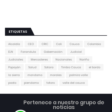
ETIQUETAS
Alcaldía
CEO
CRIC
Cali
Cauca
Colombia
ELN
Farandula
Gobernación
Judicial
Judiciales
Mercaderes
Nacionales
Nariño
Popayán
Salud
Sotara
Timbio Cauca
el bordo
la sierra
mondomo
morales
palmira valle
pasto
piendamo
totoro
valle del cauca
Pertenece a nuestro grupo de
noticias