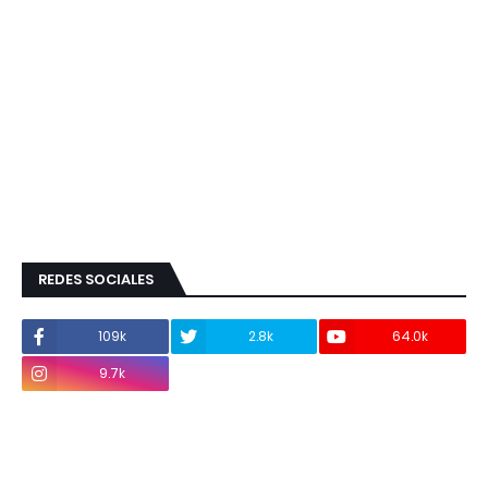
REDES SOCIALES
109k
2.8k
64.0k
9.7k