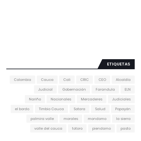
ETIQUETAS
Colombia
Cauca
Cali
CRIC
CEO
Alcaldía
Judicial
Gobernación
Farandula
ELN
Nariño
Nacionales
Mercaderes
Judiciales
el bordo
Timbio Cauca
Sotara
Salud
Popayán
palmira valle
morales
mondomo
la sierra
valle del cauca
totoro
piendamo
pasto