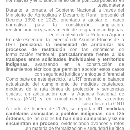
normativas y el fortalecimiento de la políticas públicas en
esta materia.
Durante la jornada, el Gobierno Nacional, a través del
Ministerio de Agricultura y Desarrollo Rural, presentó el
Decreto 1392 de 2025, orientado a ajustar el marco
normativo para la constitución, ampliación,
reestructuración y saneamiento de resguardos indígenas,
en el contexto de la Reforma Agraria.
En este escenario, la Dirección de Asuntos Étnicos de la
URT
posiciona la necesidad de armonizar los
procesos de restitución
con las dinámicas de
formalización territorial,
particularmente frente a los
traslapes entre solicitudes individuales y territorios
indígenas,
avanzando en la construcción de
lineamientos técnicos que permitan abordar estos casos
con seguridad jurídica y enfoque diferencial.
Como parte de este ejercicio, la URT presentó el balance
actualizado del cumplimiento de medidas cautelares,
medidas de la ruta étnica de protección y sentencias
étnicas, en articulación con la Agencia Nacional de
Tierras (ANT) y en cumplimiento de los acuerdos
suscritos en la CNTI .
A corte de febrero de 2026, se reportan
61 medidas
cautelares asociadas a pueblos indígenas, con 125
órdenes
, de las cuales
63 han sido cumplidas y 62 se
encuentran en proceso
, evidenciando avances y retos
en materia de formalización y seguridad jurídica.