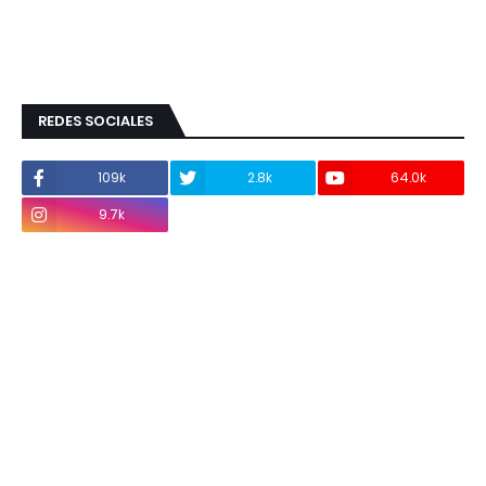
REDES SOCIALES
109k
2.8k
64.0k
9.7k