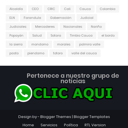
Alcaldía
CEO
CRIC
Cali
Cauca
Colombia
ELN
Farandula
Gobernación
Judicial
Judiciales
Mercaderes
Nacionales
Nariño
Popayán
Salud
Sotara
Timbio Cauca
el bordo
la sierra
mondomo
morales
palmira valle
pasto
piendamo
totoro
valle del cauca
Pertenece a nuestro grupo de
noticias
Design by -
Blogger Themes
|
Blogger Templates
Home
Servicios
Política
RTL Version