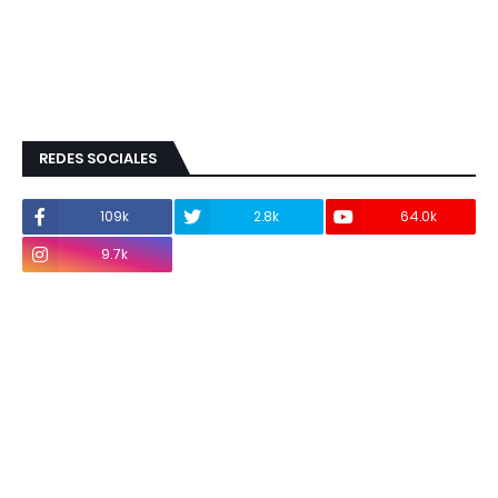
REDES SOCIALES
109k
2.8k
64.0k
9.7k