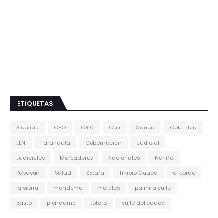
ETIQUETAS
Alcaldía
CEO
CRIC
Cali
Cauca
Colombia
ELN
Farandula
Gobernación
Judicial
Judiciales
Mercaderes
Nacionales
Nariño
Popayán
Salud
Sotara
Timbio Cauca
el bordo
la sierra
mondomo
morales
palmira valle
pasto
piendamo
totoro
valle del cauca