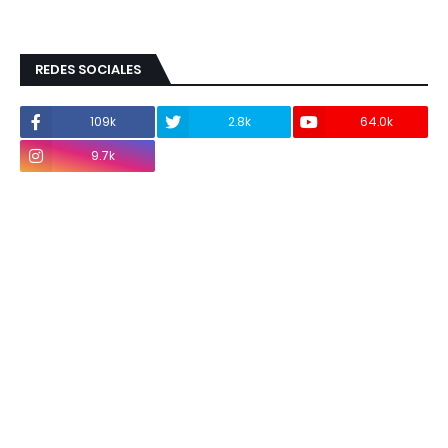
REDES SOCIALES
109k
2.8k
64.0k
9.7k