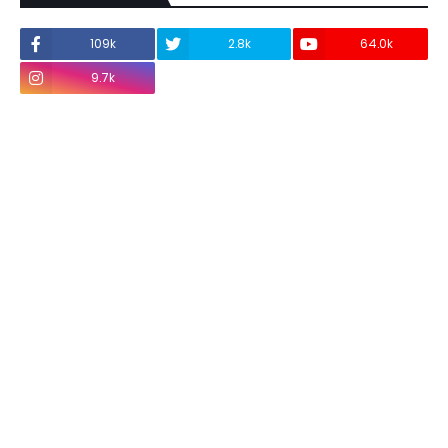
109k
2.8k
64.0k
9.7k