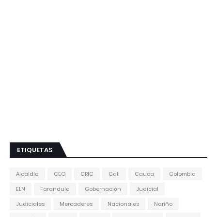
ETIQUETAS
Alcaldía
CEO
CRIC
Cali
Cauca
Colombia
ELN
Farandula
Gobernación
Judicial
Judiciales
Mercaderes
Nacionales
Nariño