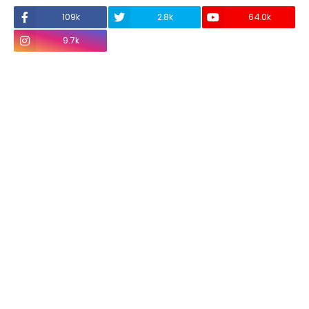
109k
2.8k
64.0k
9.7k