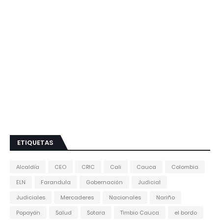
ETIQUETAS
Alcaldía
CEO
CRIC
Cali
Cauca
Colombia
ELN
Farandula
Gobernación
Judicial
Judiciales
Mercaderes
Nacionales
Nariño
Popayán
Salud
Sotara
Timbio Cauca
el bordo