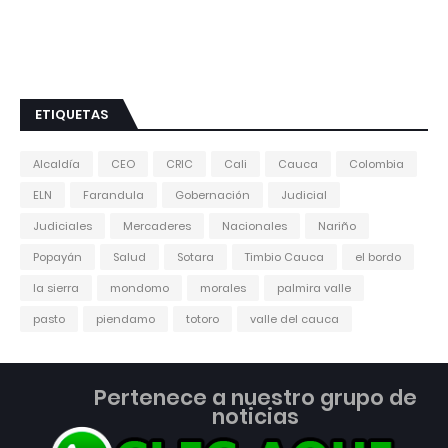
ETIQUETAS
Alcaldía
CEO
CRIC
Cali
Cauca
Colombia
ELN
Farandula
Gobernación
Judicial
Judiciales
Mercaderes
Nacionales
Nariño
Popayán
Salud
Sotara
Timbio Cauca
el bordo
la sierra
mondomo
morales
palmira valle
pasto
piendamo
totoro
valle del cauca
Pertenece a nuestro grupo de
noticias