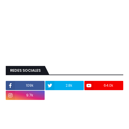
REDES SOCIALES
109k
2.8k
64.0k
9.7k