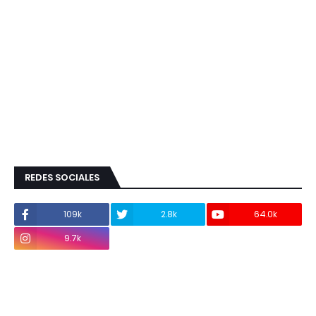
REDES SOCIALES
109k
2.8k
64.0k
9.7k