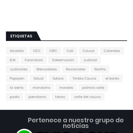
ETIQUETAS
Alcaldía
CEO
CRIC
Cali
Cauca
Colombia
ELN
Farandula
Gobernación
Judicial
Judiciales
Mercaderes
Nacionales
Nariño
Popayán
Salud
Sotara
Timbio Cauca
el bordo
la sierra
mondomo
morales
palmira valle
pasto
piendamo
totoro
valle del cauca
Pertenece a nuestro grupo de
noticias