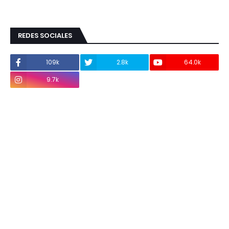
REDES SOCIALES
109k
2.8k
64.0k
9.7k