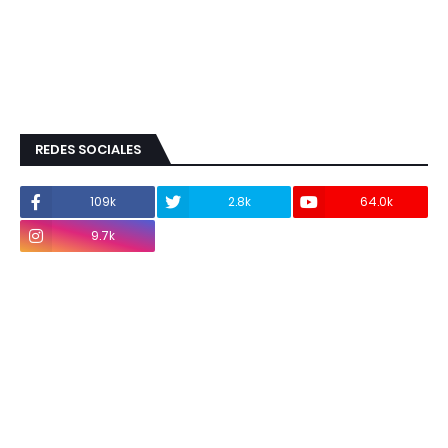
REDES SOCIALES
109k
2.8k
64.0k
9.7k