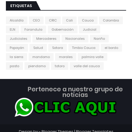
ETIQUETAS
Alcaldía
CEO
CRIC
Cali
Cauca
Colombia
ELN
Farandula
Gobernación
Judicial
Judiciales
Mercaderes
Nacionales
Nariño
Popayán
Salud
Sotara
Timbio Cauca
el bordo
la sierra
mondomo
morales
palmira valle
pasto
piendamo
totoro
valle del cauca
Pertenece a nuestro grupo de
noticias
Design by -
Blogger Themes
|
Blogger Templates