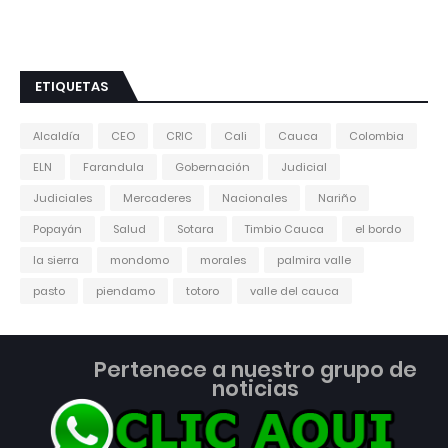
ETIQUETAS
Alcaldía
CEO
CRIC
Cali
Cauca
Colombia
ELN
Farandula
Gobernación
Judicial
Judiciales
Mercaderes
Nacionales
Nariño
Popayán
Salud
Sotara
Timbio Cauca
el bordo
la sierra
mondomo
morales
palmira valle
pasto
piendamo
totoro
valle del cauca
Pertenece a nuestro grupo de
noticias