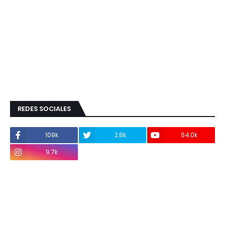
REDES SOCIALES
109k
2.8k
64.0k
9.7k