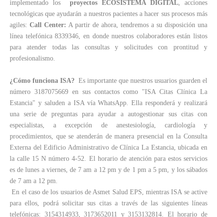
implementado los
proyectos ECOSISTEMA DIGITAL
, acciones
tecnológicas que ayudarán a nuestros pacientes a hacer sus procesos más
agiles:
Call Center:
A partir de ahora, tendremos a su disposición una
línea telefónica 8339346, en donde nuestros colaboradores están listos
para atender todas las consultas y solicitudes con prontitud y
profesionalismo.
¿Cómo funciona ISA?
Es importante que nuestros usuarios guarden el
número 3187075669 en sus contactos como "ISA Citas Clínica La
Estancia" y saluden a ISA vía WhatsApp. Ella responderá y realizará
una serie de preguntas para ayudar a autogestionar sus citas con
especialistas, a excepción de anestesiología, cardiología y
procedimientos, que se atenderán de manera presencial en la Consulta
Externa del Edificio Administrativo de Clínica La Estancia, ubicada en
la calle 15 N número 4-52. El horario de atención para estos servicios
es de lunes a viernes, de 7 am a 12 pm y de 1 pm a 5 pm, y los sábados
de 7 am a 12 pm.
En el caso de los usuarios de Asmet Salud EPS, mientras ISA se
active
para ellos, podrá solicitar sus citas a través de las siguientes líneas
telefónicas: 3154314933, 3173652011 y 3153132814. El horario de