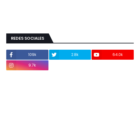
REDES SOCIALES
109k
2.8k
64.0k
9.7k