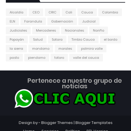
Alcaldía
CEO
CRIC
Cali
Cauca
Colombia
ELN
Farandula
Gobernación
Judicial
Judiciales
Mercaderes
Nacionales
Nariño
Popayán
Salud
Sotara
Timbio Cauca
el bordo
la sierra
mondomo
morales
palmira valle
pasto
piendamo
totoro
valle del cauca
Pertenece a nuestro grupo de
noticias
Design by -
Blogger Themes
|
Blogger Templates