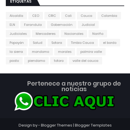
ETIQUETAS
Alcaldía
CEO
CRIC
Cali
Cauca
Colombia
ELN
Farandula
Gobernación
Judicial
Judiciales
Mercaderes
Nacionales
Nariño
Popayán
Salud
Sotara
Timbio Cauca
el bordo
la sierra
mondomo
morales
palmira valle
pasto
piendamo
totoro
valle del cauca
Pertenece a nuestro grupo de
noticias
Design by -
Blogger Themes
|
Blogger Templates