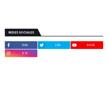
REDES SOCIALES
109k
2.8k
64.0k
9.7k