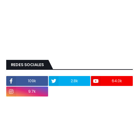
REDES SOCIALES
109k
2.8k
64.0k
9.7k