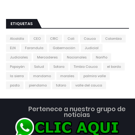
ETIQUETAS
Alcaldía
CEO
CRIC
Cali
Cauca
Colombia
ELN
Farandula
Gobernación
Judicial
Judiciales
Mercaderes
Nacionales
Nariño
Popayán
Salud
Sotara
Timbio Cauca
el bordo
la sierra
mondomo
morales
palmira valle
pasto
piendamo
totoro
valle del cauca
Pertenece a nuestro grupo de
noticias