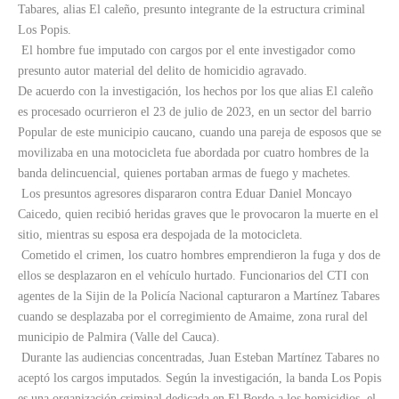
Tabares, alias El caleño, presunto integrante de la estructura criminal
Los Popis.
El hombre fue imputado con cargos por el ente investigador como
presunto autor material del delito de homicidio agravado.
De acuerdo con la investigación, los hechos por los que alias El caleño
es procesado ocurrieron el 23 de julio de 2023, en un sector del barrio
Popular de este municipio caucano, cuando una pareja de esposos que se
movilizaba en una motocicleta fue abordada por cuatro hombres de la
banda delincuencial, quienes portaban armas de fuego y machetes.
Los presuntos agresores dispararon contra Eduar Daniel Moncayo
Caicedo, quien recibió heridas graves que le provocaron la muerte en el
sitio, mientras su esposa era despojada de la motocicleta.
Cometido el crimen, los cuatro hombres emprendieron la fuga y dos de
ellos se desplazaron en el vehículo hurtado. Funcionarios del CTI con
agentes de la Sijin de la Policía Nacional capturaron a Martínez Tabares
cuando se desplazaba por el corregimiento de Amaime, zona rural del
municipio de Palmira (Valle del Cauca).
Durante las audiencias concentradas, Juan Esteban Martínez Tabares no
aceptó los cargos imputados. Según la investigación, la banda Los Popis
es una organización criminal dedicada en El Bordo a los homicidios, el