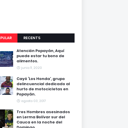
PULAR
RECENTS
Atención Popayán, Aquí
puede estar tu bono de
alimentos.
junio 11, 2020
Cayó ‘Los Honda’, grupo
delincuencial dedicado al
hurto de motocicletas en
Popayán.
agosto 03, 2017
Tres Hombres asesinados
en Lerma Bolívar sur del
Cauca en la noche del
Domingo.