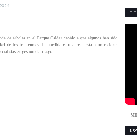
 2024
TIT
poda de árboles en el Parque Caldas debido a que algunos han sido
dad de los transeúntes. La medida es una respuesta a un reciente
ecialistas en gestión del riesgo.
MI
NOV