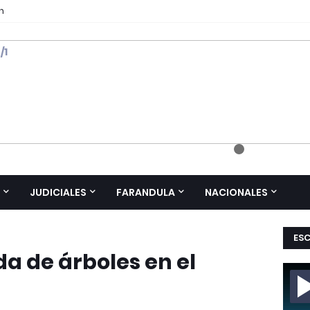
n
 /1
JUDICIALES
FARANDULA
NACIONALES
ES
a de árboles en el