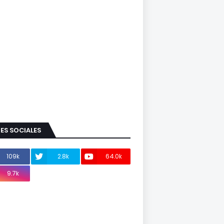
ES SOCIALES
109k
2.8k
64.0k
9.7k