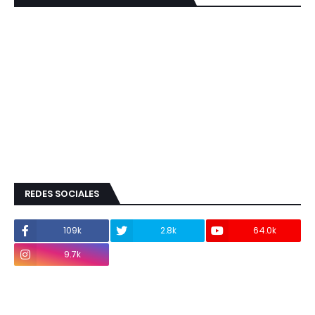
REDES SOCIALES
109k
2.8k
64.0k
9.7k