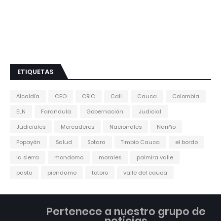
ETIQUETAS
Alcaldía
CEO
CRIC
Cali
Cauca
Colombia
ELN
Farandula
Gobernación
Judicial
Judiciales
Mercaderes
Nacionales
Nariño
Popayán
Salud
Sotara
Timbio Cauca
el bordo
la sierra
mondomo
morales
palmira valle
pasto
piendamo
totoro
valle del cauca
Pertenece a nuestro grupo de
noticias