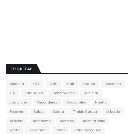
ETIQUETAS
Alcaldía
CEO
CRIC
Cali
Cauca
Colombia
ELN
Farandula
Gobernación
Judicial
Judiciales
Mercaderes
Nacionales
Nariño
Popayán
Salud
Sotara
Timbio Cauca
el bordo
la sierra
mondomo
morales
palmira valle
pasto
piendamo
totoro
valle del cauca