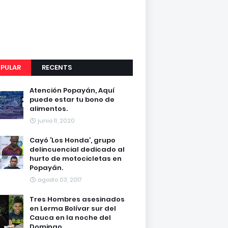
PULAR
RECENTS
Atención Popayán, Aquí
puede estar tu bono de
alimentos.
junio 11, 2020
Cayó ‘Los Honda’, grupo
delincuencial dedicado al
hurto de motocicletas en
Popayán.
agosto 03, 2017
Tres Hombres asesinados
en Lerma Bolívar sur del
Cauca en la noche del
Domingo.