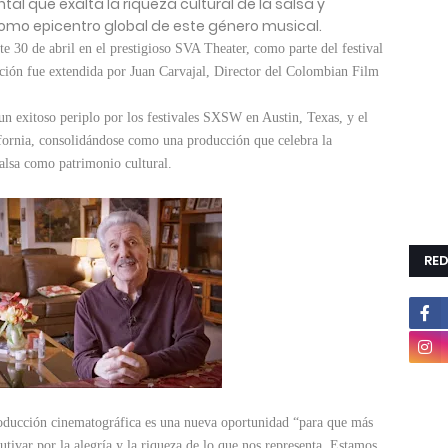
al que exalta la riqueza cultural de la salsa y
como epicentro global de este género musical.
te 30 de abril en el prestigioso SVA Theater, como parte del festival
ación fue extendida por Juan Carvajal, Director del Colombian Film
un exitoso periplo por los festivales SXSW en Austin, Texas, y el
ifornia, consolidándose como una producción que celebra la
salsa como patrimonio cultural.
RED
roducción cinematográfica es una nueva oportunidad “para que más
utivar por la alegría y la riqueza de lo que nos representa. Estamos