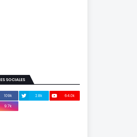
ES SOCIALES
109k
2.8k
64.0k
9.7k