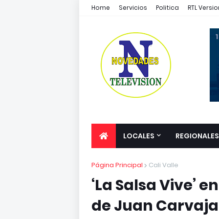
Home
Servicios
Politica
RTL Versio
1
LOCALES
REGIONALES
Página Principal
Cali Valle
‘La Salsa Vive’ e
de Juan Carvajal