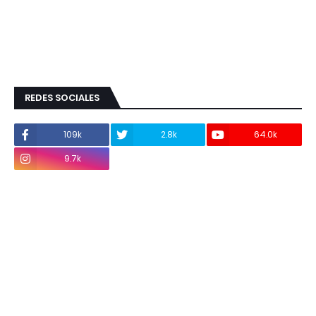
REDES SOCIALES
109k
2.8k
64.0k
9.7k