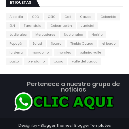
ETIQUETAS
Alcaldía
CEO
CRIC
Cali
Cauca
Colombia
ELN
Farandula
Gobernación
Judicial
Judiciales
Mercaderes
Nacionales
Nariño
Popayán
Salud
Sotara
Timbio Cauca
el bordo
la sierra
mondomo
morales
palmira valle
pasto
piendamo
totoro
valle del cauca
Pertenece a nuestro grupo de
noticias
Design by -
Blogger Themes
|
Blogger Templates