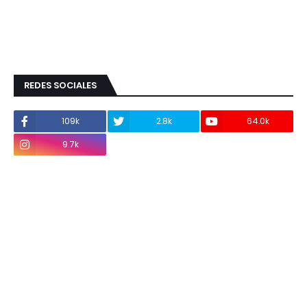
REDES SOCIALES
109k
2.8k
64.0k
9.7k