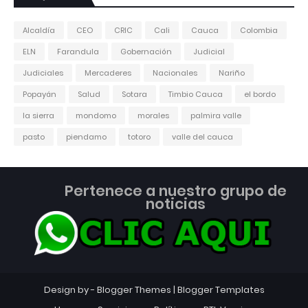
Alcaldía
CEO
CRIC
Cali
Cauca
Colombia
ELN
Farandula
Gobernación
Judicial
Judiciales
Mercaderes
Nacionales
Nariño
Popayán
Salud
Sotara
Timbio Cauca
el bordo
la sierra
mondomo
morales
palmira valle
pasto
piendamo
totoro
valle del cauca
Pertenece a nuestro grupo de
noticias
Design by -
Blogger Themes
|
Blogger Templates