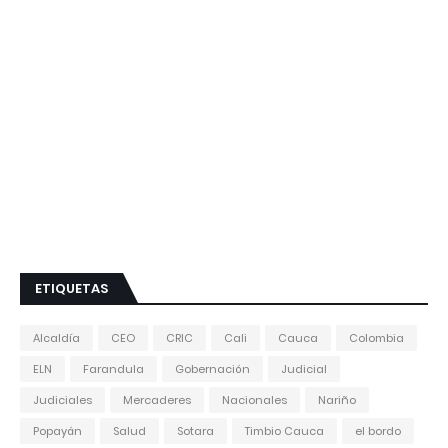
ETIQUETAS
Alcaldía
CEO
CRIC
Cali
Cauca
Colombia
ELN
Farandula
Gobernación
Judicial
Judiciales
Mercaderes
Nacionales
Nariño
Popayán
Salud
Sotara
Timbio Cauca
el bordo