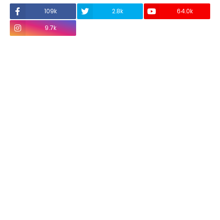
109k
2.8k
64.0k
9.7k