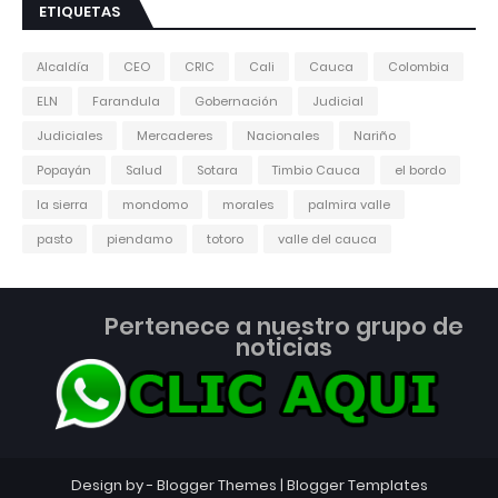
ETIQUETAS
Alcaldía
CEO
CRIC
Cali
Cauca
Colombia
ELN
Farandula
Gobernación
Judicial
Judiciales
Mercaderes
Nacionales
Nariño
Popayán
Salud
Sotara
Timbio Cauca
el bordo
la sierra
mondomo
morales
palmira valle
pasto
piendamo
totoro
valle del cauca
Pertenece a nuestro grupo de
noticias
Design by -
Blogger Themes
|
Blogger Templates