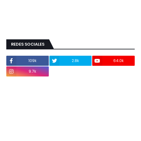
REDES SOCIALES
109k
2.8k
64.0k
9.7k