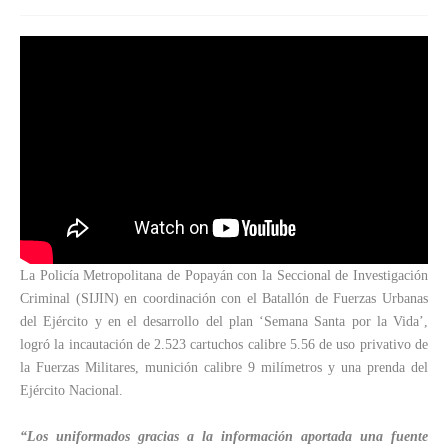
La Policía Metropolitana de Popayán con la Seccional de Investigación
Criminal (SIJIN) en coordinación con el Batallón de Fuerzas Urbanas
del Ejército y en el desarrollo del plan ‘Semana Santa por la Vida’,
logró la incautación de 2.523 cartuchos calibre 5.56 de uso privativo de
la Fuerzas Militares, munición calibre 9 milímetros y una prenda del
Ejército Nacional.
“Los uniformados gracias a la información aportada una fuente