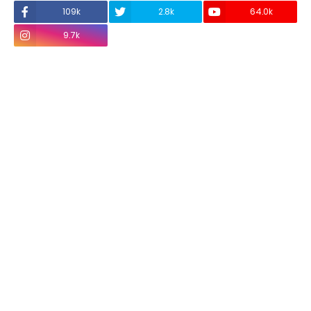
109k
2.8k
64.0k
9.7k