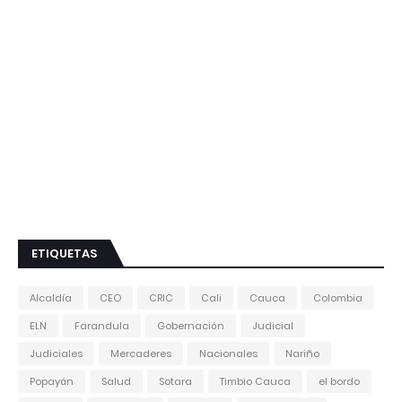
ETIQUETAS
Alcaldía
CEO
CRIC
Cali
Cauca
Colombia
ELN
Farandula
Gobernación
Judicial
Judiciales
Mercaderes
Nacionales
Nariño
Popayán
Salud
Sotara
Timbio Cauca
el bordo