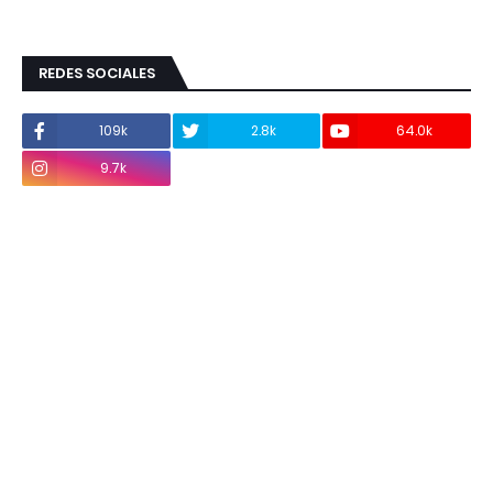
REDES SOCIALES
109k
2.8k
64.0k
9.7k