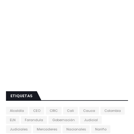
ETIQUETAS
Alcaldía
CEO
CRIC
Cali
Cauca
Colombia
ELN
Farandula
Gobernación
Judicial
Judiciales
Mercaderes
Nacionales
Nariño