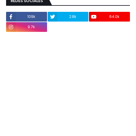
REDES SOCIALES
109k
2.8k
64.0k
9.7k